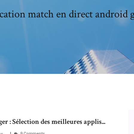
cation match en direct android g
er : Sélection des meilleures applis...
9 Comments
ubs…