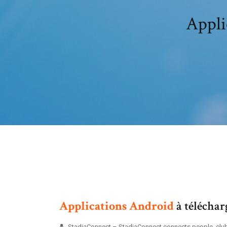
Appli
Applications
Android
à télécharg
StadiaConnect – StadiaConnect connects people, cl