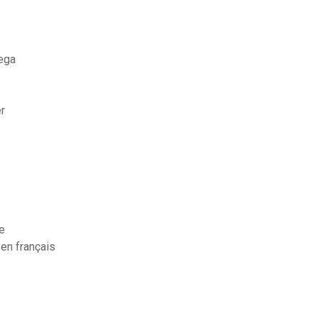
ega
er
e
 en français