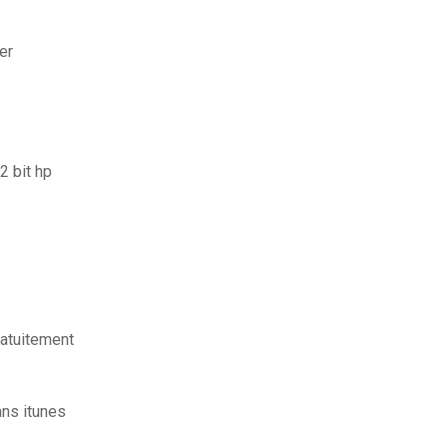
er
2 bit hp
ratuitement
ns itunes