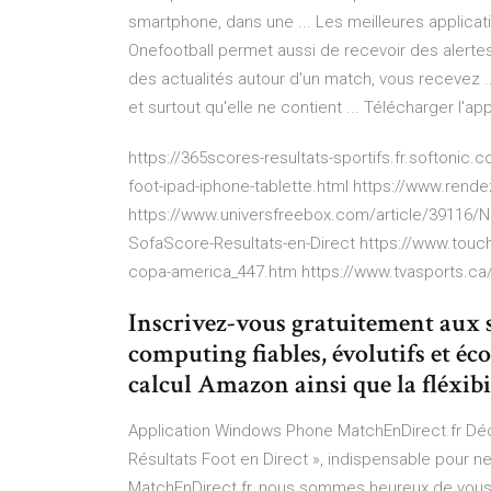
smartphone, dans une ... Les meilleures applicatio
Onefootball permet aussi de recevoir des alertes 
des actualités autour d'un match, vous recevez ..
et surtout qu'elle ne contient ... Télécharger l'ap
https://365scores-resultats-sportifs.fr.softoni
foot-ipad-iphone-tablette.html https://www.rend
https://www.universfreebox.com/article/39116/No
SofaScore-Resultats-en-Direct https://www.touc
copa-america_447.htm https://www.tvasports.ca/
Inscrivez-vous gratuitement aux
computing fiables, évolutifs et éc
calcul Amazon ainsi que la fléxibil
Application Windows Phone MatchEnDirect.fr Déc
Résultats Foot en Direct », indispensable pour n
MatchEnDirect.fr, nous sommes heureux de vous o