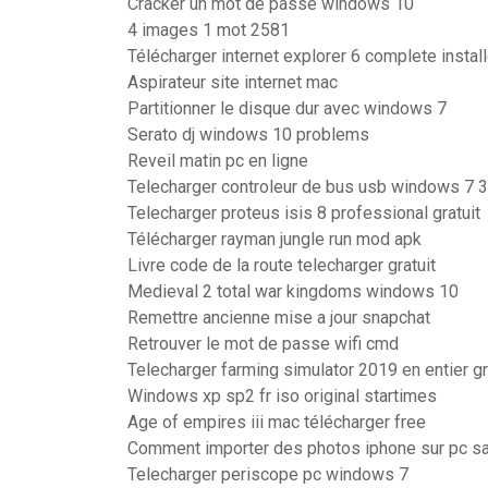
Cracker un mot de passe windows 10
4 images 1 mot 2581
Télécharger internet explorer 6 complete install
Aspirateur site internet mac
Partitionner le disque dur avec windows 7
Serato dj windows 10 problems
Reveil matin pc en ligne
Telecharger controleur de bus usb windows 7 3
Telecharger proteus isis 8 professional gratuit
Télécharger rayman jungle run mod apk
Livre code de la route telecharger gratuit
Medieval 2 total war kingdoms windows 10
Remettre ancienne mise a jour snapchat
Retrouver le mot de passe wifi cmd
Telecharger farming simulator 2019 en entier g
Windows xp sp2 fr iso original startimes
Age of empires iii mac télécharger free
Comment importer des photos iphone sur pc sa
Telecharger periscope pc windows 7