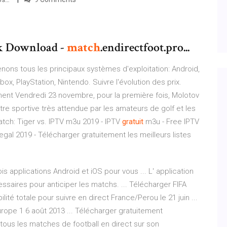
k Download -
match
.endirectfoot.pro...
ons tous les principaux systèmes d'exploitation: Android,
 PlayStation, Nintendo. Suivre l'évolution des prix.
ment
Vendredi 23 novembre, pour la première fois, Molotov
tre sportive très attendue par les amateurs de golf et les
atch: Tiger vs.
IPTV m3u 2019 - IPTV
gratuit
m3u - Free IPTV
egal 2019 - Télécharger gratuitement les meilleurs listes
s applications Android et iOS pour vous ... L' application
cessaires pour anticiper les matchs. ... Télécharger FIFA
bilité totale pour suivre en direct France/Perou le 21 juin ...
Europe 1 6 août 2013 ... Télécharger gratuitement
 tous les matches de football en direct sur son