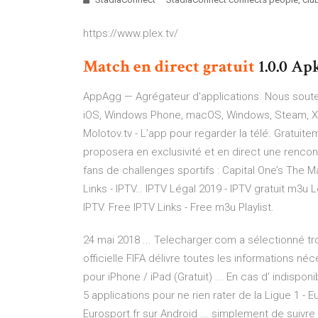
https://www.plex.tv/
Match
en
direct
gratuit
1.0.0 Ap
AppAgg — Agrégateur d'applications. Nous souten
iOS, Windows Phone, macOS, Windows, Steam, Xbox,
Molotov.tv - L’app pour regarder la télé. Gratuite
proposera en exclusivité et en direct une rencon
fans de challenges sportifs : Capital One’s The M
Links - IPTV…
IPTV Légal 2019 - IPTV gratuit m3u L
IPTV. Free IPTV Links - Free m3u Playlist.
24 mai 2018 ... Telecharger.com a sélectionné troi
officielle FIFA délivre toutes les informations né
pour iPhone / iPad (Gratuit) ... En cas d' indisponi
5 applications pour ne rien rater de la Ligue 1 - 
Eurosport.fr sur Android ... simplement de suivre