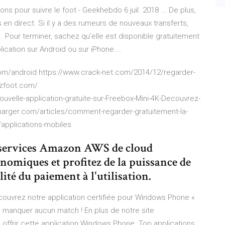
ns pour suivre le foot - Geekhebdo 6 juil. 2018 ... De plus,
en direct. Si il y a des rumeurs de nouveaux transferts,
. Pour terminer, sachez qu'elle est disponible gratuitement
plication sur Android ou sur iPhone ...
c.com/android https://www.crack-net.com/2014/12/regarder-
ezfoot.com/
uvelle-application-gratuite-sur-Freebox-Mini-4K-Decouvrez-
harger.com/articles/comment-regarder-gratuitement-la-
applications-mobiles
 services Amazon AWS de cloud
onomiques et profitez de la puissance de
ité du paiement à l'utilisation.
ouvrez notre application certifiée pour Windows Phone «
e manquer aucun match ! En plus de notre site
ffrir cette application Windows Phone. Top applications :