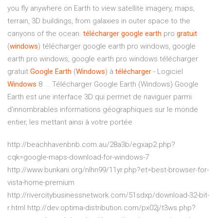
you fly anywhere on Earth to view satellite imagery, maps,
terrain, 3D buildings, from galaxies in outer space to the
canyons of the ocean.
télécharger
google
earth
pro
gratuit
(
windows
) télécharger google earth pro windows, google
earth pro windows, google earth pro windows télécharger
gratuit
Google
Earth
(
Windows
) à
télécharger
- Logiciel
Windows
8 ... Télécharger Google Earth (Windows) Google
Earth est une interface 3D qui permet de naviguer parmi
d'innombrables informations géographiques sur le monde
entier, les mettant ainsi à votre portée.
http://beachhavenbnb.com.au/28a3b/egxap2.php?
cqk=google-maps-download-for-windows-7
http://www.bunkani.org/nlhn99/11yr.php?et=best-browser-for-
vista-home-premium
http://rivercitybusinessnetwork.com/51sdxp/download-32-bit-
r.html http://dev.optima-distribution.com/px02j/t3ws.php?