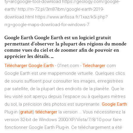
ty=arcgoogle-tool-download https://geology.com/google-
earth/ http://m-72.pl/3m87ibm/google-earth-2019-
download.html https://www.anfissa.fr/1xaz/k5i.php?
rrg=google-maps-download-for-windows-7
Google Earth Google Earth est un logiciel gratuit
permettant d'observer la plupart des régions du monde
comme vues du ciel et de zoomer afin de pouvoir en
apprécier les détails. ...
Télécharger
Google
Earth
- 01net.com -
Telecharger
.com
Google Earth est une mappemonde virtuelle. Quelques clics
de souris suffisent pour consulter les images, enregistrées
par satellite, de la plupart des endroits de la planète. Que le
lieu visité soit aperçu depuis l’espace ou à quelques mètres
du sol, la précision des photos est surprenante.
Google
Earth
Plug-in (
gratuit
)
télécharger
la version … Vous nécessiterez la
version 32-bit de Windows 2000/XP/Vista/7/8/10 pour faire
fonctionner Google Earth Plug-in. Ce téléchargement a été