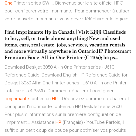
One
Printer series SW ... Bienvenue sur le site officiel HP®
pour configurer votre imprimante. Pour commencer à utiliser
votre nouvelle imprimante, vous devez télécharger le logiciel.
Find Imprimante Hp in Canada | Visit Kijiji Classifieds
to buy, sell, or trade almost anything! New and used
items, cars, real estate, jobs, services, vacation rentals
and more virtually anywhere in Ontario.HP Photosmart
Premium Fax e-All-in-One Printer (C410a); https...
Download Deskjet 3050 All-in-One Printer series - J610
Reference Guide, Download English HP Reference Guide for
Deskjet 3050 All-in-One Printer series - J610 All-in-one Printer
Total size is 4.35Mb.
Comment déballer et configurer
l'
imprimante
tout-en-un
HP
…
Découvrez comment déballer et
configurer l'imprimante tout-en-un HP DeskJet série 2600.
Pour plus d'informations sur la première configuration de
l'imprimant...
Assistance
HP
(Français) - YouTube
Parfois, il
suffit d'un petit coup de pouce pour optimiser vos produits