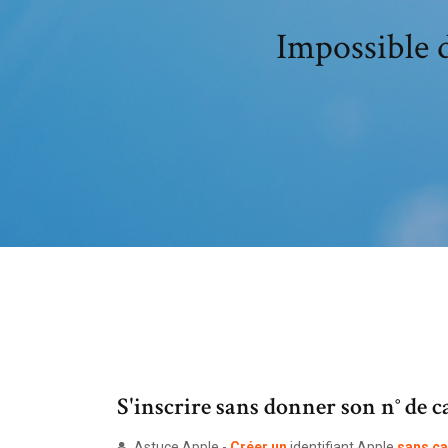
Impossible d
S'inscrire sans donner son n° de ca
Astuce Apple -
Créer
un
identifiant Apple
sans
ca