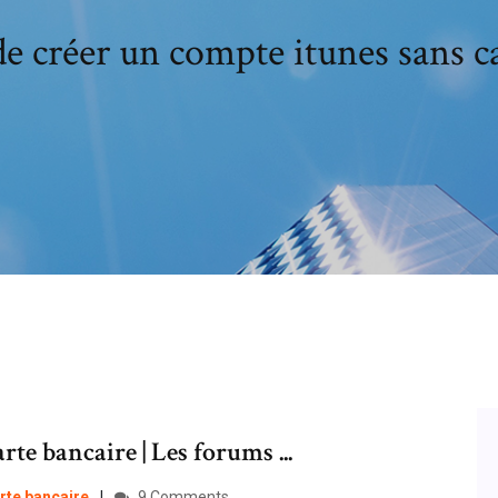
e créer un compte itunes sans c
rte bancaire | Les forums ...
rte
bancaire
9 Comments