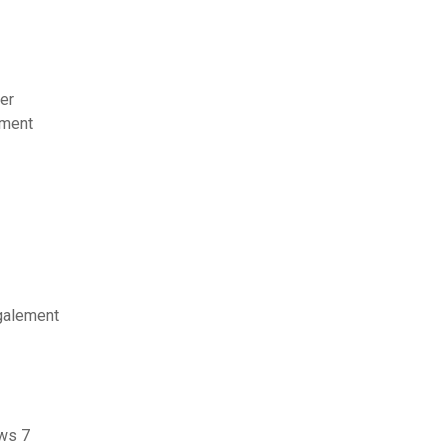
ger
ement
galement
ows 7