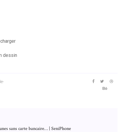
écharger
en dessin
e-
unes sans carte bancaire… | SeniPhone