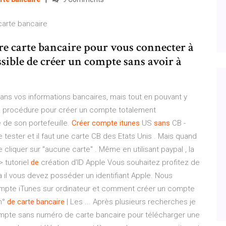
carte bancaire
tre carte bancaire pour vous connecter à
ossible de créer un compte sans avoir à
ns vos informations bancaires, mais tout en pouvant y
i la procédure pour créer un compte totalement
 de son portefeuille.
Créer
compte
itunes
US
sans
CB -
ester et il faut une carte CB des Etats Unis . Mais quand
 de cliquer sur "aucune carte" . Même en utilisant paypal , la
> tutoriel
de
création d'ID Apple Vous souhaitez profitez de
a il vous devez posséder un identifiant Apple. Nous
ompte iTunes sur ordinateur et comment créer un compte
n°
de
carte
bancaire
| Les ... Après plusieurs recherches je
compte sans numéro de carte bancaire pour télécharger une