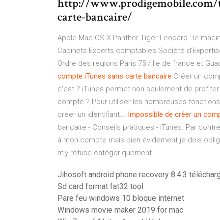
http://www.prodigemobile.com/t
carte-bancaire/
Apple Mac OS X Panther Tiger Leopard : le macin
Cabinets Experts comptables Société d'Expertise
Ordre des regions Paris 75 / Ile de france et G
compte
iTunes
sans
carte
bancaire
Créer un comp
c'est ? iTunes permet non seulement de profiter 
compte ? Pour utiliser les nombreuses fonctions 
créer un identifiant...
Impossible
de
créer
un
comp
bancaire - Conseils pratiques - iTunes. Par cont
à mon compte mais bien évidement je dois oblig
m'y refuse catégoriquement.
Jihosoft android phone recovery 8.4.3 téléchar
Sd card format fat32 tool
Pare feu windows 10 bloque internet
Windows movie maker 2019 for mac