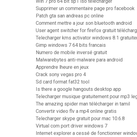
Win 7 pro 64 bit sp1 iso télécharger
Supprimer un commentaire page pro facebook
Patch gta san andreas pc online
Comment mettre a jour son bluetooth android
User agent switcher for firefox gratuit téléchar
Telecharger kms activator windows 8.1 gratuit
Gimp windows 7 64 bits francais
Numero de mobile inversé gratuit
Malwarebytes anti-malware para android
Apprendre lheure en jeux
Crack sony vegas pro 4
Sd card format fat32 tool
Is there a google hangouts desktop app
Telecharger musique gratuitement pour mp3 le
The amazing spider man télécharger in tamil
Convertir video flv a mp4 online gratis
Telecharger skype gratuit pour mac 10.6.8
Virtual com port driver windows 7
Internet explorer a cessé de fonctionner wind