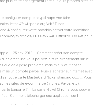
ême plus en téléchargement libre sur leurs propres sites et
e-configurer-compte-paypal https://se-faire-
ire/ https://fr.wikipedia.org/wiki/ITunes
e-4/configurez-votre-portable/activer-votre-identifiant-
ud.com/hc/fr/articles/115003565748-Difficult%C3%A9s-pour-
le ... 25 nov. 2018 ... Comment créer son compte
 d' en créer une vous pouvez le faire directement sur le
e pas que cela pose problème, mais mieux vaut poser
te mais un compte paypal. Puis-je acheter sur internet avec
iliser votre carte MasterCard Nickel standard ou... ... Vous
ur les sites de e-commerce ( iTunes, Paypal etc). ...
arte bancaire ? ... La carte Nickel Chrome vous couvre
 iPad : Comment télécharger une application sur l ...