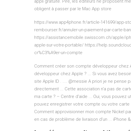
appli gratuite. Pire, les éditeurs ne proposent m
obligent à passer par le Mac App store
https://www.app4phone.fr/article-141699/app-stor
rembourser.fr/annuler-un-paiement-par-carte-banca
https://assistancemobile.swisscom.ch/apple/iphon
apple-sur-votre-portable/ https://help.soundclo
cr%C3%A9er-un-compte
Comment créer son compte développeur chez App
développeur chez Apple ? ... Si vous avez besoin
site Apple ID . .... @messie A priori je ne pens
directement ... Cette association n'a pas de car
ma carte ? – Centre d'aide ... Oui, vous pouvez ut
pouvez enregistrer votre compte ou votre carte s
Comment approvisionner mon compte Nickel par c
en cas de problème de livraison d'un ... iPhone &