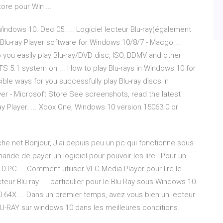
ore pour Win ...
 Windows 10. Dec 05. ... Logiciel lecteur Blu-ray(également
 Blu-ray Player software for Windows 10/8/7 - Macgo ...
you easily play Blu-ray/DVD disc, ISO, BDMV and other
S 5.1 system on ... How to play Blu-rays in Windows 10 for
ble ways for you successfully play Blu-ray discs in
er - Microsoft Store See screenshots, read the latest
y Player. ... Xbox One, Windows 10 version 15063.0 or
e.net Bonjour, J'ai depuis peu un pc qui fonctionne sous
ande de payer un logiciel pour pouvoir les lire ! Pour un ...
PC ... Comment utiliser VLC Media Player pour lire le
ur Blu-ray. ... particulier pour le Blu-Ray sous Windows 10.
 64X ... Dans un premier temps, avez vous bien un lecteur
BLU-RAY sur windows 10 dans les meilleures conditions.