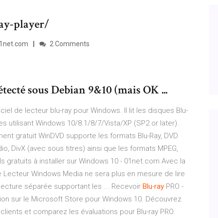
ay-player/
 01net.com
2 Comments
tecté sous Debian 9&10 (mais OK ...
iel de lecteur blu-ray pour Windows. Il lit les disques Blu-
mes utilisant Windows 10/8.1/8/7/Vista/XP (SP2 or later).
nt gratuit WinDVD supporte les formats Blu-Ray, DVD
o, DivX (avec sous titres) ainsi que les formats MPEG,
s gratuits à installer sur Windows 10 - 01net.com Avec la
e Lecteur Windows Media ne sera plus en mesure de lire
e lecture séparée supportant les ... Recevoir
Blu
-
ray
PRO -
tion sur le Microsoft Store pour Windows 10. Découvrez
 clients et comparez les évaluations pour Blu-ray PRO.