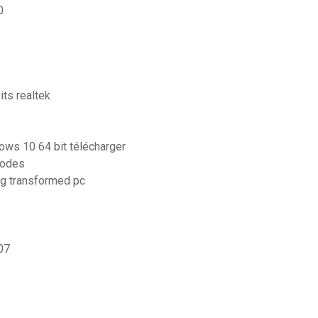
0
its realtek
dows 10 64 bit télécharger
codes
ng transformed pc
07