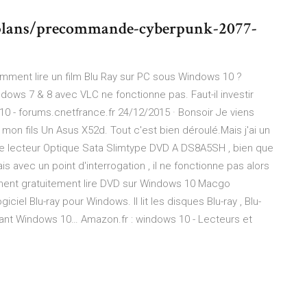
plans/precommande-cyberpunk-2077-
mment lire un film Blu Ray sur PC sous Windows 10 ?
ndows 7 & 8 avec VLC ne fonctionne pas. Faut-il investir
 - forums.cnetfrance.fr 24/12/2015 · Bonsoir Je viens
 mon fils Un Asus X52d. Tout c'est bien déroulé.Mais j'ai un
Le lecteur Optique Sata Slimtype DVD A DS8A5SH , bien que
 avec un point d'interrogation , il ne fonctionne pas alors
ment gratuitement lire DVD sur Windows 10 Macgo
ciel Blu-ray pour Windows. Il lit les disques Blu-ray , Blu-
lisant Windows 10… Amazon.fr : windows 10 - Lecteurs et