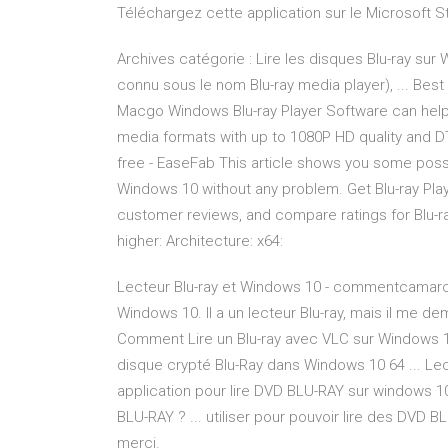
Téléchargez cette application sur le Microsoft St
Archives catégorie : Lire les disques Blu-ray sur
connu sous le nom Blu-ray media player), ... Best
Macgo Windows Blu-ray Player Software can help 
media formats with up to 1080P HD quality and DT
free - EaseFab This article shows you some possi
Windows 10 without any problem. Get Blu-ray Play
customer reviews, and compare ratings for Blu-ra
higher: Architecture: x64:
Lecteur Blu-ray et Windows 10 - commentcamarch
Windows 10. Il a un lecteur Blu-ray, mais il me dem
Comment Lire un Blu-ray avec VLC sur Windows 10 
disque crypté Blu-Ray dans Windows 10 64 ... Lecte
application pour lire DVD BLU-RAY sur windows 10
BLU-RAY ? ... utiliser pour pouvoir lire des DVD 
merci.