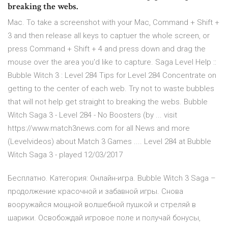
breaking the webs.
Mac. To take a screenshot with your Mac, Command + Shift +
3 and then release all keys to captuer the whole screen, or
press Command + Shift + 4 and press down and drag the
mouse over the area you'd like to capture. Saga Level Help ::
Bubble Witch 3 : Level 284 Tips for Level 284 Concentrate on
getting to the center of each web. Try not to waste bubbles
that will not help get straight to breaking the webs. Bubble
Witch Saga 3 - Level 284 - No Boosters (by ... visit
https://www.match3news.com for all News and more
(Levelvideos) about Match 3 Games .... Level 284 at Bubble
Witch Saga 3 - played 12/03/2017
Бесплатно. Категория: Онлайн-игра. Bubble Witch 3 Saga –
продолжение красочной и забавной игры. Снова
вооружайся мощной волшебной пушкой и стреляй в
шарики. Освобождай игровое поле и получай бонусы,