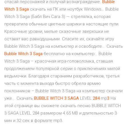
спасай персонажей и получай вознаграждение.
Bubble
Witch
3
Saga
скачать на ПК или ноутбук Windows… Bubble
Witch 3 Saga (Бабл Вич Сага 3) — стрелялка, которая
превратила обычные цветные шарики в настоящие пули.
Красочные уровни, милые сказочные зверюшки не
оставят вас равнодушными. Спасите их, скачайте игру
Bubble Witch 3 Saga на компьютер и освободите... Скачать
Bubble
Witch
3
Saga
бесплатно на компьютер… Bubble
Witch 3 Saga – красочная игра-головоломка, ставшая
продолжением популярной серии о приключениях милой
ведьмочки. Благодаря стараниям разработчиков, третья
часть с момента выхода быстро обрела армию
поклонников – Bubble Witch 3 Saga на компьютер скачали
уже... Скачать
BUBBLE
WITCH
3
SAGA
LEVEL
284
mp
3
На
этой странице вы сможете скачать песню BUBBLE WITCH
3 SAGA LEVEL 284 размером 4.65 MB и длительностью 3
мин и 32 сек в формате mp3.