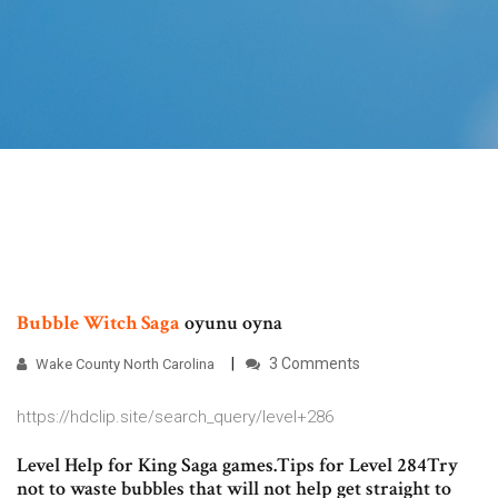
Bubble
Witch
Saga
oyunu oyna
3 Comments
Wake County North Carolina
https://hdclip.site/search_query/level+286
Level Help for King Saga games.Tips for Level 284Try
not to waste bubbles that will not help get straight to