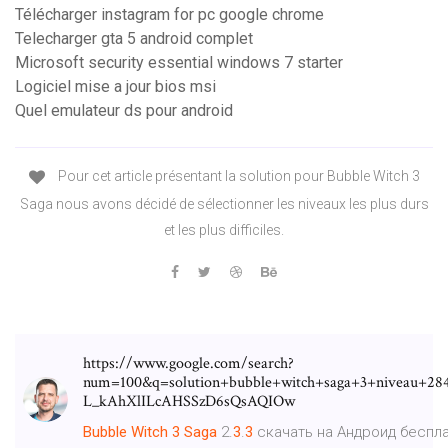
Télécharger instagram for pc google chrome
Telecharger gta 5 android complet
Microsoft security essential windows 7 starter
Logiciel mise a jour bios msi
Quel emulateur ds pour android
Pour cet article présentant la solution pour Bubble Witch 3
Saga nous avons décidé de sélectionner les niveaux les plus durs
et les plus difficiles.
https://www.google.com/search?
num=100&q=solution+bubble+witch+saga+3+niveau+2
L_kAhXlILcAHSSzD6sQsAQIOw
Bubble
Witch
3
Saga
2.
3
.
3
скачать на Андроид беспл