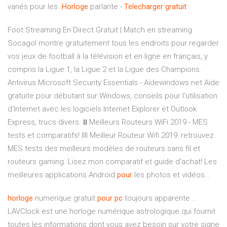
variés pour les.
Horloge
parlante -
Telecharger
gratuit
Foot Streaming En Direct Gratuit | Match en streaming
Socagol montre gratuitement tous les endroits pour regarder
vos jeux de football à la télévision et en ligne en français, y
compris la Ligue 1, la Ligue 2 et la Ligue des Champions.
Antivirus Microsoft Security Essentials - Aidewindows.net
Aide
gratuite pour débutant sur Windows, conseils pour l'utilisation
d'Internet avec les logiciels Internet Explorer et Outlook
Express, trucs divers.
𝐥𝐥 Meilleurs Routeurs WiFi 2019 - MES
tests et comparatifs!
llll Meilleur Routeur Wifi 2019: retrouvez
MES tests des meilleurs modèles de routeurs sans fil et
routeurs gaming. Lisez mon comparatif et guide d'achat!
Les
meilleures applications Android
pour
les photos et vidéos…
horloge
numerique gratuit
pour
pc
toujours apparente ...
LAVClock est une horloge numérique astrologique qui fournit
toutes les informations dont vous avez besoin sur votre signe